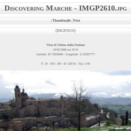
Discovering Marche - IMGP2610.jpg
|
Thumbnails
|
Next
[IMGP2610]
Vista di Urbino dalla Fortezza
24/03/2008 ore 10:51
Latitude: 43.72636666 - Longitude: 12.63367777
F: 24 - ISO: 100 - Ø: 220/10 - T(s): 1/40