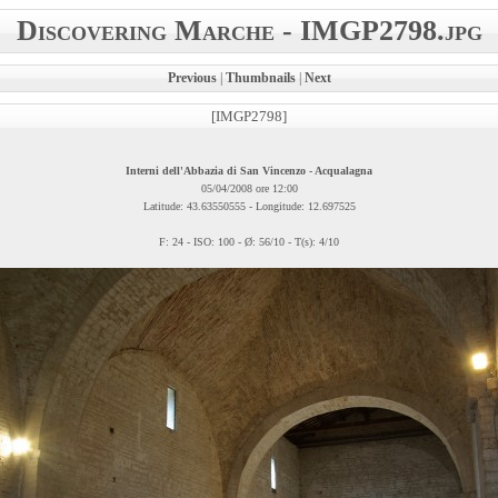
Discovering Marche - IMGP2798.jpg
Previous
|
Thumbnails
|
Next
[IMGP2798]
Interni dell'Abbazia di San Vincenzo - Acqualagna
05/04/2008 ore 12:00
Latitude: 43.63550555 - Longitude: 12.697525
F: 24 - ISO: 100 - Ø: 56/10 - T(s): 4/10