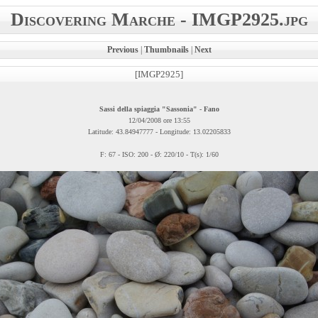
Discovering Marche - IMGP2925.jpg
Previous
|
Thumbnails
|
Next
[IMGP2925]
Sassi della spiaggia "Sassonia" - Fano
12/04/2008 ore 13:55
Latitude: 43.84947777 - Longitude: 13.02205833
F: 67 - ISO: 200 - Ø: 220/10 - T(s): 1/60