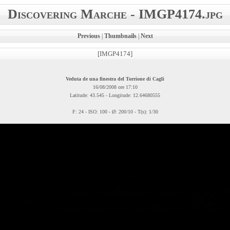
Discovering Marche - IMGP4174.jpg
Previous
|
Thumbnails
|
Next
[IMGP4174]
Veduta de una finestra del Torrione di Cagli
16/08/2008 ore 17:10
Latitude: 43.545 - Longitude: 12.64680555
F: 24 - ISO: 100 - Ø: 200/10 - T(s): 1/30